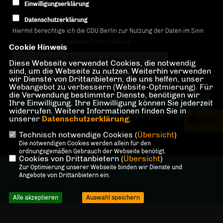
Einwilligungserklärung
Datenschutzerklärung
Hiermit berechtige ich die CDU Berlin zur Nutzung der Daten im Sinn
der nachfolgenden
Datenschutzerklärung.*
Cookie Hinweis
Anti-Roboter-Verifizierung
Diese Webseite verwendet Cookies, die notwendig
sind, um die Webseite zu nutzen. Weiterhin verwenden
Hier klicken
wir Dienste von Drittanbietern, die uns helfen, unser
Friendly
Captcha ⇗
Webangebot zu verbessern (Website-Optmierung). Für
die Verwendung bestimmter Dienste, benötigen wir
Ihre Einwilligung. Ihre Einwilligung können Sie jederzeit
widerrufen. Weitere Informationen finden Sie in
unserer
Datenschutzerklärung
.
* Pflichtfeld!
Technisch notwendige Cookies (
Übersicht
)
Die notwendigen Cookies werden allein für den
ordnungsgemäßen Gebrauch der Webseite benötigt.
Cookies von Drittanbietern (
Übersicht
)
@2026 CDU Ortsverband Lilienthal
Zur Optimierung unserer Webseite binden wir Dienste und
Alle Rechte vorbehalten.
Angebote von Drittanbietern ein.
Alle akzeptieren
Auswahl speichern
REALISATION: SHARKNESS MEDIA GMBH & CO. KG