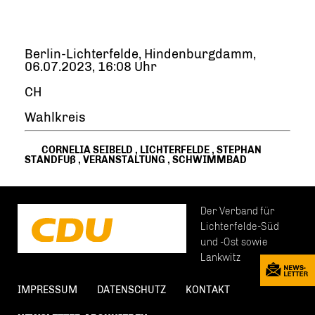
Berlin-Lichterfelde, Hindenburgdamm,
06.07.2023, 16:08 Uhr
CH
Wahlkreis
CORNELIA SEIBELD
,
LICHTERFELDE
,
STEPHAN
STANDFUß
,
VERANSTALTUNG
,
SCHWIMMBAD
Der Verband für
Lichterfelde-Süd
und -Ost sowie
Lankwitz
IMPRESSUM
DATENSCHUTZ
KONTAKT