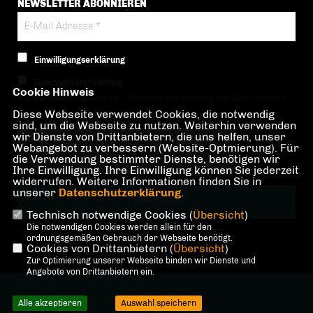
NEWSLETTER ABONNIEREN
Einwilligungserklärung
Datenschutzerklärung
Cookie Hinweis
Hiermit berechtige ich die CDU Berlin zur Nutzung der Daten im Sinn
Diese Webseite verwendet Cookies, die notwendig
der nachfolgenden
Datenschutzerklärung.*
sind, um die Webseite zu nutzen. Weiterhin verwenden
wir Dienste von Drittanbietern, die uns helfen, unser
Anti-Roboter-Verifizierung
Webangebot zu verbessern (Website-Optmierung). Für
Hier klicken
die Verwendung bestimmter Dienste, benötigen wir
Ihre Einwilligung. Ihre Einwilligung können Sie jederzeit
Friendly
Captcha ⇗
widerrufen. Weitere Informationen finden Sie in
unserer
Datenschutzerklärung
.
Technisch notwendige Cookies (
Übersicht
)
Die notwendigen Cookies werden allein für den
* Pflichtfeld!
ordnungsgemäßen Gebrauch der Webseite benötigt.
Cookies von Drittanbietern (
Übersicht
)
Zur Optimierung unserer Webseite binden wir Dienste und
Angebote von Drittanbietern ein.
@2026 CDU Ortsverband Lilienthal
Alle Rechte vorbehalten.
Alle akzeptieren
Auswahl speichern