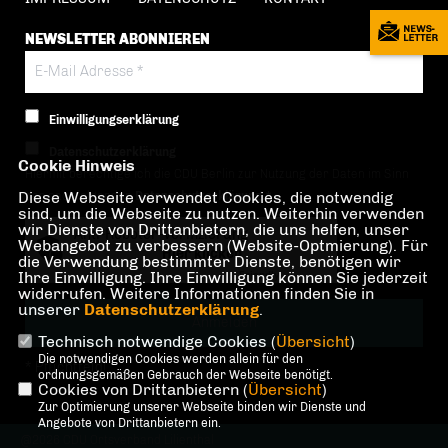
NEWSLETTER ABONNIEREN
Einwilligungserklärung
Datenschutzerklärung
Cookie Hinweis
Hiermit berechtige ich die CDU Berlin zur Nutzung der Daten im Sinn
Diese Webseite verwendet Cookies, die notwendig
der nachfolgenden
Datenschutzerklärung.*
sind, um die Webseite zu nutzen. Weiterhin verwenden
wir Dienste von Drittanbietern, die uns helfen, unser
Anti-Roboter-Verifizierung
Webangebot zu verbessern (Website-Optmierung). Für
Hier klicken
die Verwendung bestimmter Dienste, benötigen wir
Ihre Einwilligung. Ihre Einwilligung können Sie jederzeit
Friendly
Captcha ⇗
widerrufen. Weitere Informationen finden Sie in
unserer
Datenschutzerklärung
.
Technisch notwendige Cookies (
Übersicht
)
Die notwendigen Cookies werden allein für den
* Pflichtfeld!
ordnungsgemäßen Gebrauch der Webseite benötigt.
Cookies von Drittanbietern (
Übersicht
)
Zur Optimierung unserer Webseite binden wir Dienste und
Angebote von Drittanbietern ein.
@2026 CDU Ortsverband Lilienthal