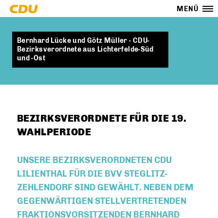
MENÜ
Bernhard Lücke und Götz Müller - CDU-
Bezirksverordnete aus Lichterfelde-Süd
und -Ost
BEZIRKSVERORDNETE FÜR DIE 19.
WAHLPERIODE
UNSERE BEZIRKSVERORDNETEN
CDU
LILIENTHAL
FÜR DIE
BVV STEGLITZ-
ZEHLENDORF
SIND GEWÄHLT. NEBEN DEM
GEGENWÄRTIGEN STELLVERTRETENDEN
FRAKTIONSVORSITZENDEN
BERNHARD