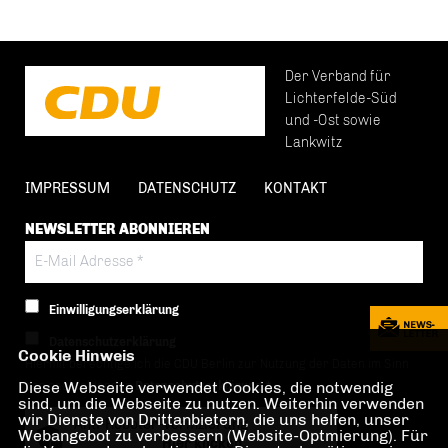
Der Verband für
Lichterfelde-Süd
und -Ost sowie
Lankwitz
IMPRESSUM
DATENSCHUTZ
KONTAKT
NEWSLETTER ABONNIEREN
Einwilligungserklärung
Datenschutzerklärung
Cookie Hinweis
Hiermit berechtige ich die CDU Berlin zur Nutzung der Daten im Sinn
Diese Webseite verwendet Cookies, die notwendig
der nachfolgenden
Datenschutzerklärung.*
sind, um die Webseite zu nutzen. Weiterhin verwenden
wir Dienste von Drittanbietern, die uns helfen, unser
Anti-Roboter-Verifizierung
Webangebot zu verbessern (Website-Optmierung). Für
Hier klicken