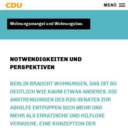
MENÜ
Wohnungsmangel und Wohnungsbau
NOTWENDIGKEITEN UND
PERSPEKTIVEN
BERLIN BRAUCHT WOHNUNGEN, DAS IST SO
DEUTLICH WIE KAUM ETWAS ANDERES. DIE
ANSTRENGUNGEN DES R2G-SENATES ZUR
ABHILFE ENTPUPPEN SICH MEHR UND
MEHR ALS ERRATISCHE UND HILFLOSE
VERSUCHE, EINE KONZEPTION DER